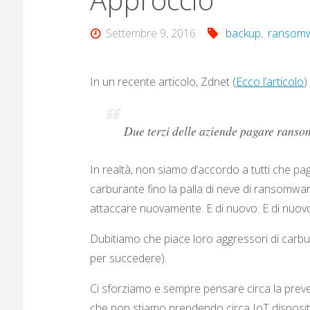
Settembre 9, 2016
backup
,
ransom
In un recente articolo, Zdnet (
Ecco l’articolo
)
Due terzi delle aziende pagare ransom
In realtà, non siamo d’accordo a tutti che pa
carburante fino la palla di neve di ransomwar
attaccare nuovamente. E di nuovo. E di nuov
Dubitiamo che piace loro aggressori di carbu
per succedere).
Ci sforziamo e sempre pensare circa la prev
che non stiamo prendendo circa IoT dispositivi