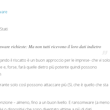
ware
 Stati:
ware richieste: Ma non tutti ricevono il loro dati indietro
gando il riscatto è un buon approccio per le imprese- che vi sol
e e, forse, farà quelle dietro più potente quindi possono
o.
rante solo così possono attaccare più (Sì, che è quello che sta
enzione – almeno, fino a un buon livello. E ransomware (a meno
 o dispositivi che sono diventato vittime a più di dati