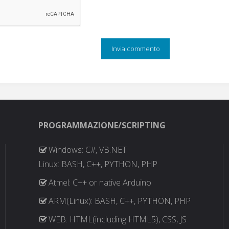
PROGRAMMAZIONE/SCRIPTING
Windows: C#, VB.NET
Linux: BASH, C++, PYTHON, PHP
Atmel: C++ or native Arduino
ARM(Linux): BASH, C++, PYTHON, PHP
WEB: HTML(including HTML5), CSS, JS