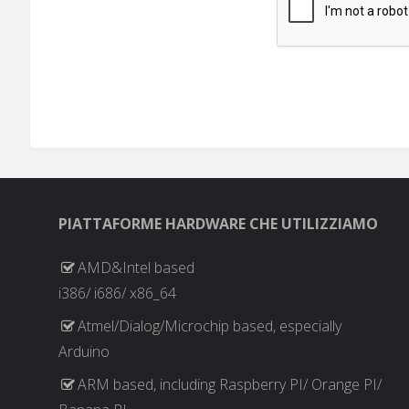
PIATTAFORME HARDWARE CHE UTILIZZIAMO
AMD&Intel based
i386/ i686/ x86_64
Atmel/Dialog/Microchip based, especially
Arduino
ARM based, including Raspberry PI/ Orange PI/