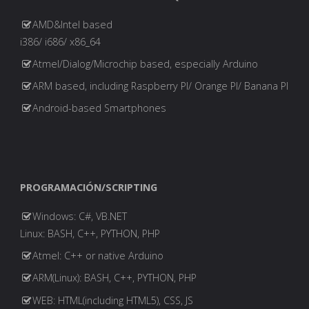
AMD&Intel based
i386/ i686/ x86_64
Atmel/Dialog/Microchip based, especially Arduino
ARM based, including Raspberry PI/ Orange PI/ Banana PI
Android-based Smartphones
PROGRAMACIÓN/SCRIPTING
Windows: C#, VB.NET
Linux: BASH, C++, PYTHON, PHP
Atmel: C++ or native Arduino
ARM(Linux): BASH, C++, PYTHON, PHP
WEB: HTML(including HTML5), CSS, JS