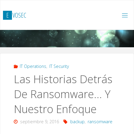
Saltar
al
E
V
O
S
E
C
contenido
IT Operations
,
IT Security
Las Historias Detrás
De Ransomware… Y
Nuestro Enfoque
septiembre 9, 2016
backup
,
ransomware