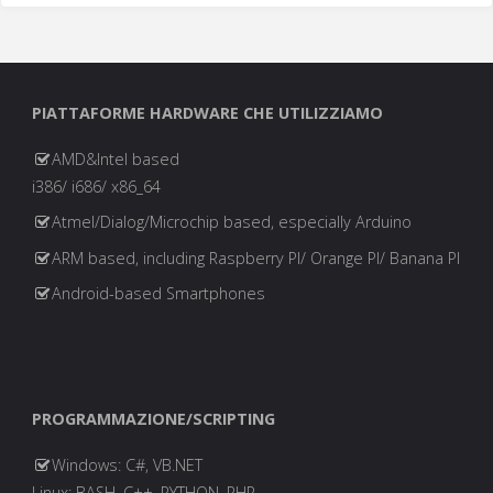
PIATTAFORME HARDWARE CHE UTILIZZIAMO
AMD&Intel based
i386/ i686/ x86_64
Atmel/Dialog/Microchip based, especially Arduino
ARM based, including Raspberry PI/ Orange PI/ Banana PI
Android-based Smartphones
PROGRAMMAZIONE/SCRIPTING
Windows: C#, VB.NET
Linux: BASH, C++, PYTHON, PHP