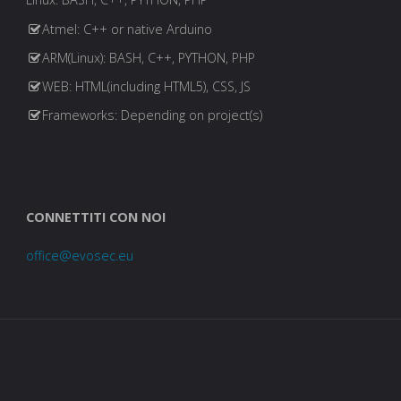
Atmel: C++ or native Arduino
ARM(Linux): BASH, C++, PYTHON, PHP
WEB: HTML(including HTML5), CSS, JS
Frameworks: Depending on project(s)
CONNETTITI CON NOI
office@evosec.eu