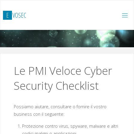
Salta
al
E
V
O
S
E
C
contenuto
Le PMI Veloce Cyber
Security Checklist
Possiamo aiutare, consultare o fornire il vostro
business con il seguente:
Protezione contro virus, spyware, malware e altri
codici maligni o applicazioni