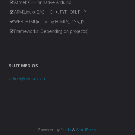
Atmel: C++ or native Arduino
ARM(Linux): BASH, C++, PYTHON, PHP
WEB: HTML(including HTML5), CSS, JS
Frameworks: Depending on project(s)
SLUT MED OS
office@evosec.eu
Powered by
Fluida
&
WordPress.