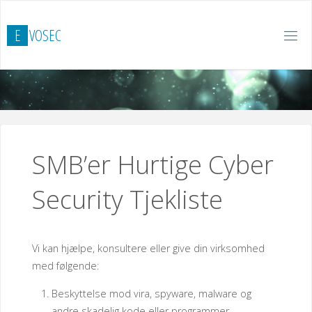
Skip
to
E
V
O
S
E
C
content
SMB’er Hurtige Cyber
Security Tjekliste
Vi kan hjælpe, konsultere eller give din virksomhed
med følgende:
Beskyttelse mod vira, spyware, malware og
andre skadelig kode eller programmer