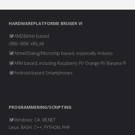
HARDWAREPLATFORME BRUGER VI
AMD&Intel based
i386/ i686/ x86_64
Atmel/Dialog/Microchip based, especially Arduino
ARM based, including Raspberry PI/ Orange PI/ Banana PI
Android-based Smartphones
PROGRAMMERING/SCRIPTING
Windows: C#, VB.NET
Linux: BASH, C++, PYTHON, PHP