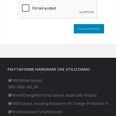
PIATTAFORME HARDWARE CHE UTILIZZIAMO
AMD&Intel based
i386/ i686/ x86_64
Atmel/Dialog/Microchip based, especially Arduino
ARM based, including Raspberry PI/ Orange PI/ Banana PI
Android-based Smartphones