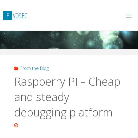
Salta
al
E
V
O
S
E
C
contenuto
From the Blog
Raspberry PI – Cheap
and steady
debugging platform