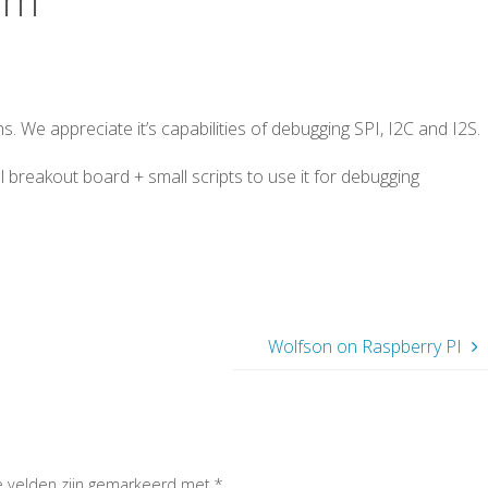
. We appreciate it’s capabilities of debugging SPI, I2C and I2S.
l breakout board + small scripts to use it for debugging
Wolfson on Raspberry PI
e velden zijn gemarkeerd met
*