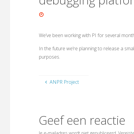
We’ve been working with PI for several months
In the future we’re planning to release a smal
purposes.
ANPR Project
Geef een reactie
Je e-mailadres wordt niet gepubliceerd.
Vereist