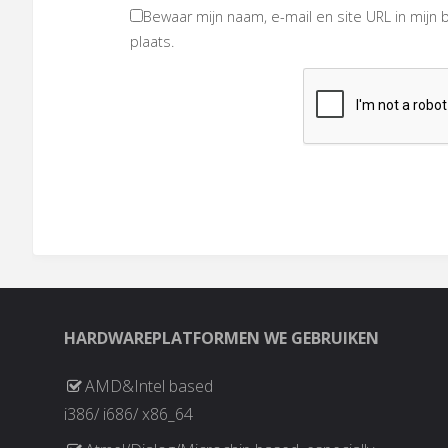
Bewaar mijn naam, e-mail en site URL in mijn 
plaats.
HARDWAREPLATFORMEN WE GEBRUIKEN
AMD&Intel based
i386/ i686/ x86_64