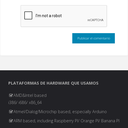
PLATAFORMAS DE HARDWARE QUE USAMOS
AMD&Intel based
i386/ i686/ x86_64
Atmel/Dialog/Microchip based, especially Arduino
ARM based, including Raspberry PI/ Orange PI/ Banana PI