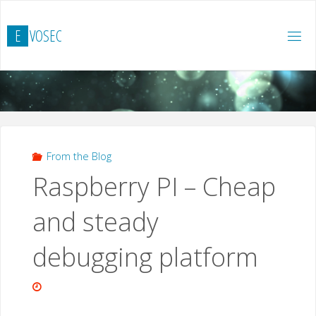
Saltar
al
E
V
O
S
E
C
contenido
From the Blog
Raspberry PI – Cheap
and steady
debugging platform