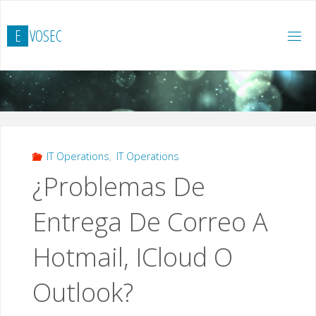
Saltar
al
E
V
O
S
E
C
contenido
IT Operations
,
IT Operations
¿Problemas De
Entrega De Correo A
Hotmail, ICloud O
Outlook?