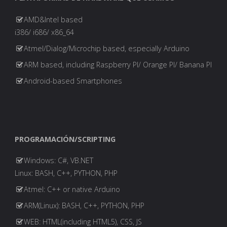
AMD&Intel based
i386/ i686/ x86_64
Atmel/Dialog/Microchip based, especially Arduino
ARM based, including Raspberry PI/ Orange PI/ Banana PI
Android-based Smartphones
PROGRAMACIÓN/SCRIPTING
Windows: C#, VB.NET
Linux: BASH, C++, PYTHON, PHP
Atmel: C++ or native Arduino
ARM(Linux): BASH, C++, PYTHON, PHP
WEB: HTML(including HTML5), CSS, JS