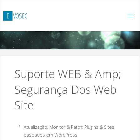
Skip
to
E
V
O
S
E
C
content
Suporte WEB & Amp;
Segurança Dos Web
Site
Atualização, Monitor & Patch: Plugins & Sites
baseados em WordPress