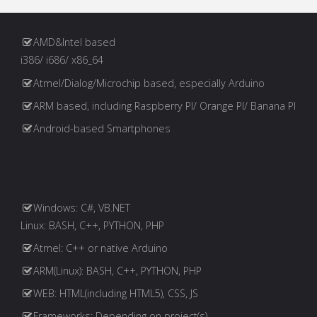
AMD&Intel based
i386/ i686/ x86_64
Atmel/Dialog/Microchip based, especially Arduino
ARM based, including Raspberry PI/ Orange PI/ Banana PI
Android-based Smartphones
Windows: C#, VB.NET
Linux: BASH, C++, PYTHON, PHP
Atmel: C++ or native Arduino
ARM(Linux): BASH, C++, PYTHON, PHP
WEB: HTML(including HTML5), CSS, JS
Frameworks: Depending on project(s)