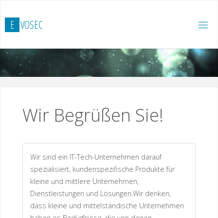
Zum
Inhalt
E
V
O
S
E
C
springen
Wir Begrüßen Sie!
Wir sind ein IT-Tech-Unternehmen darauf
spezialisiert, kundenspezifische Produkte für
kleine und mittlere Unternehmen,
Dienstleistungen und Lösungen.Wir denken,
dass kleine und mittelständische Unternehmen
haben es Bedürfnisse, die von denen