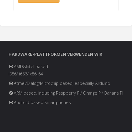
HARDWARE-PLATTFORMEN VERWENDEN WIR
AMD&Intel based
i386/ i686/ x86_64
Atmel/Dialog/Microchip based, especially Arduino
ARM based, including Raspberry PI/ Orange PI/ Banana PI
Android-based Smartphones