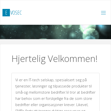
Skip
to
E
V
O
S
E
C
content
Hjertelig Velkommen!
Vi er en IT-tech selskap, spesialisert seg på
tjenester, løsninger og tilpassede produkter til
små-og mellomstore bedrifter.Vi tror at bedrifter
har behov som er forskjellige fra de som store
bedrifter eller organisasjoner krever. Likevel,
SMBs fortsatt trenger dyktige ressurser og