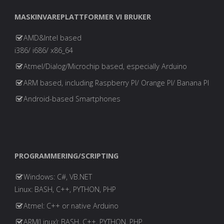
MASKINVAREPLATTFORMER VI BRUKER
AMD&Intel based
i386/ i686/ x86_64
Atmel/Dialog/Microchip based, especially Arduino
ARM based, including Raspberry PI/ Orange PI/ Banana PI
Android-based Smartphones
PROGRAMMERING/SCRIPTING
Windows: C#, VB.NET
Linux: BASH, C++, PYTHON, PHP
Atmel: C++ or native Arduino
ARM(Linux): BASH, C++, PYTHON, PHP