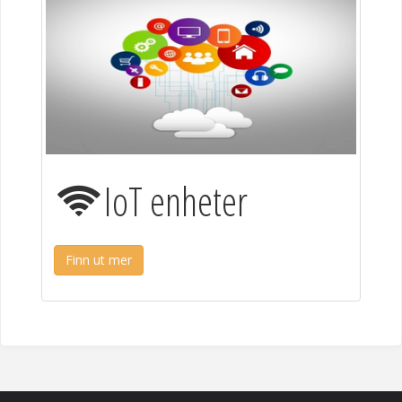
IoT enheter
Finn ut mer