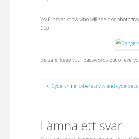
You’ll never know who will see it or photogr
Cup
Be safe! Keep your passwords out of everyo
Cybercrime, cyberactivity and cybersecur
Lämna ett svar
Din e-postadress kommer inte publiceras.
Obli