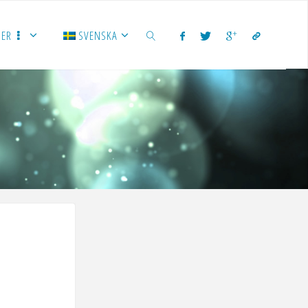
ER
SVENSKA
SÖK