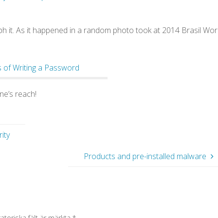
aph it. As it happened in a random photo took at 2014 Brasil Wor
ne’s reach!
ity
Products and pre-installed malware
gatoriska fält är märkta
*