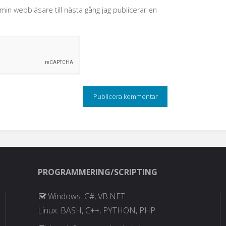
in webbläsare till nästa gång jag publicerar en
PROGRAMMERING/SCRIPTING
Windows: C#, VB.NET
Linux: BASH, C++, PYTHON, PHP