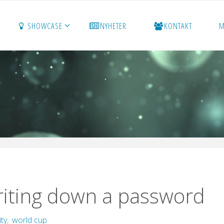
SHOWCASE
NYHETER
KONTAKT
M
riting down a password
ity
,
world cup