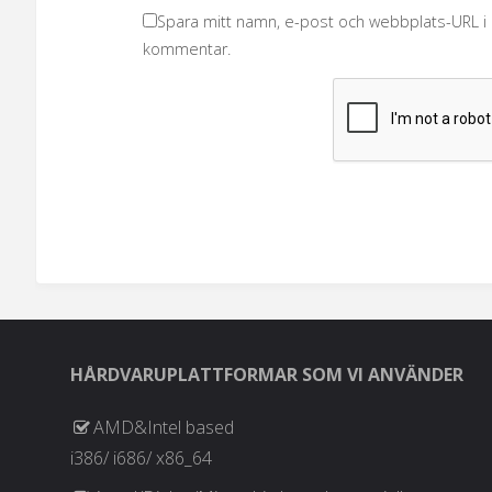
Spara mitt namn, e-post och webbplats-URL i m
kommentar.
HÅRDVARUPLATTFORMAR SOM VI ANVÄNDER
AMD&Intel based
i386/ i686/ x86_64