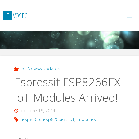
Saltar
al
E
V
O
S
E
C
contenido
IoT News&Updates
Espressif ESP8266EX
IoT Modules Arrived!
octubre 19, 2014
esp8266
,
esp8266ex
,
IoT
,
modules
Hurray!