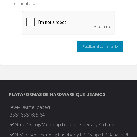
comentario.
PLATAFORMAS DE HARDWARE QUE USAMOS
AMD&Intel based
i386/ i686/ x86_64
Atmel/Dialog/Microchip based, especially Arduino
ARM based, including Raspberry PI/ Orange PI/ Banana PI