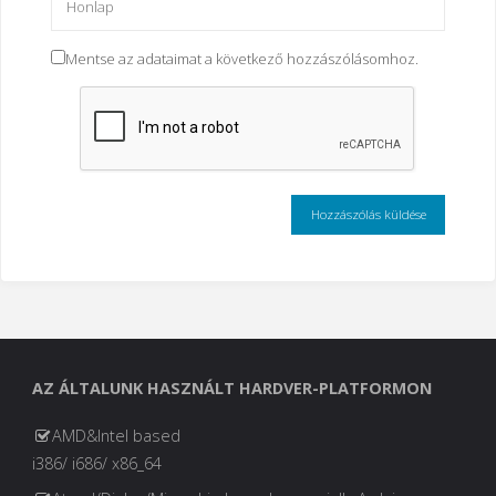
Mentse az adataimat a következő hozzászólásomhoz.
AZ ÁLTALUNK HASZNÁLT HARDVER-PLATFORMON
AMD&Intel based
i386/ i686/ x86_64