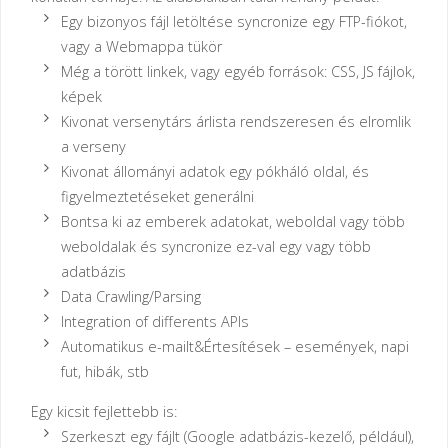
Egy bizonyos fájl letöltése syncronize egy FTP-fiókot,
vagy a Webmappa tükör
Még a törött linkek, vagy egyéb források: CSS, JS fájlok,
képek
Kivonat versenytárs árlista rendszeresen és elromlik
a verseny
Kivonat állományi adatok egy pókháló oldal, és
figyelmeztetéseket generálni
Bontsa ki az emberek adatokat, weboldal vagy több
weboldalak és syncronize ez-val egy vagy több
adatbázis
Data Crawling/Parsing
Integration of differents APIs
Automatikus e-mailt&Értesítések – események, napi
fut, hibák, stb
Egy kicsit fejlettebb is:
Szerkeszt egy fájlt (Google adatbázis-kezelő, például),