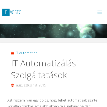
Ugrás
a
E
V
O
S
E
C
tartalomhoz
IT Automation
IT Automatizálási
Szolgáltatások
augusztus 18, 2015
Azt hiszem, van egy dolog, hogy lehet automatizált szinte
korlátlan tömbje. Az alábbiakban talál néhány példát: