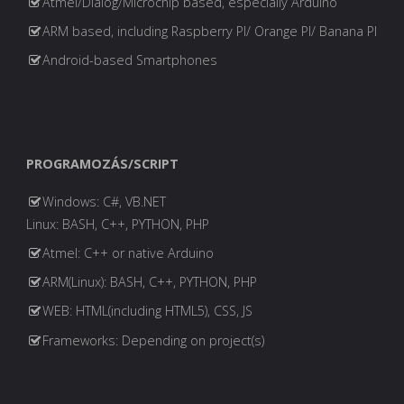
Atmel/Dialog/Microchip based, especially Arduino
ARM based, including Raspberry PI/ Orange PI/ Banana PI
Android-based Smartphones
PROGRAMOZÁS/SCRIPT
Windows: C#, VB.NET
Linux: BASH, C++, PYTHON, PHP
Atmel: C++ or native Arduino
ARM(Linux): BASH, C++, PYTHON, PHP
WEB: HTML(including HTML5), CSS, JS
Frameworks: Depending on project(s)