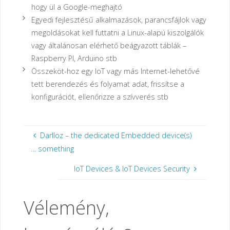
hogy ül a Google-meghajtó
Egyedi fejlesztésű alkalmazások, parancsfájlok vagy
megoldásokat kell futtatni a Linux-alapú kiszolgálók
vagy általánosan elérhető beágyazott táblák –
Raspberry PI, Arduino stb
Összeköt-hoz egy IoT vagy más Internet-lehetővé
tett berendezés és folyamat adat, frissítse a
konfigurációt, ellenőrizze a szívverés stb
Darlloz – the dedicated Embedded device(s)
… something
IoT Devices & IoT Devices Security
Vélemény,