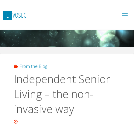
Hoppa
till
E
V
O
S
E
C
innehåll
From the Blog
Independent Senior
Living – the non-
invasive way