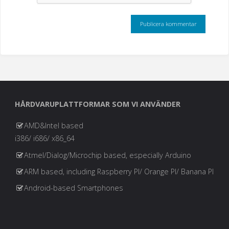
HÅRDVARUPLATTFORMAR SOM VI ANVÄNDER
AMD&Intel based
i386/ i686/ x86_64
Atmel/Dialog/Microchip based, especially Arduino
ARM based, including Raspberry PI/ Orange PI/ Banana PI
Android-based Smartphones