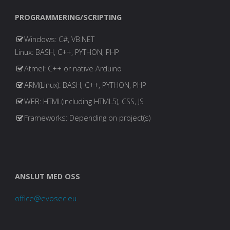
PROGRAMMERING/SCRIPTING
Windows: C#, VB.NET
Linux: BASH, C++, PYTHON, PHP
Atmel: C++ or native Arduino
ARM(Linux): BASH, C++, PYTHON, PHP
WEB: HTML(including HTML5), CSS, JS
Frameworks: Depending on project(s)
ANSLUT MED OSS
office@evosec.eu