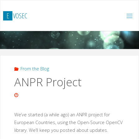
Hoppa
till
E
V
O
S
E
C
innehåll
From the Blog
ANPR Project
We’ve started (a while ago) an ANPR project for
European Countries, using the Open-Source OpenCV
library. We’ll keep you posted about updates.