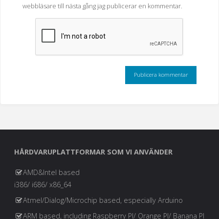
webbläsare till nästa gång jag publicerar en kommentar.
HÅRDVARUPLATTFORMAR SOM VI ANVÄNDER
AMD&Intel based
i386/ i686/ x86_64
Atmel/Dialog/Microchip based, especially Arduino
ARM based, including Raspberry PI/ Orange PI/ Banana PI