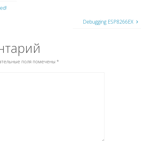
ed!
Debugging ESP8266EX
нтарий
ательные поля помечены
*