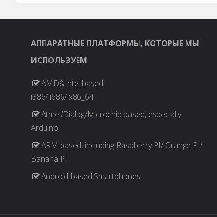
АППАРАТНЫЕ ПЛАТФОРМЫ, КОТОРЫЕ МЫ
ИСПОЛЬЗУЕМ
AMD&Intel based
i386/ i686/ x86_64
Atmel/Dialog/Microchip based, especially
Arduino
ARM based, including Raspberry PI/ Orange PI/
Banana PI
Android-based Smartphones