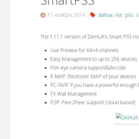
11 ноября, 2014
dahua
,
nvr
,
pss
,
s
The 1.11.1 version of DAHUA’s Smart PSS n
Live Preview for 64×4 channels
Easy Management to up to 256 devices
Fish-eye camera support&decode
E-MAP: Electronic MAP of your devices
PC-NVR: if you have a powerful enough 
TV Wall Management
P2P: Peer2Peer support (cloud based)