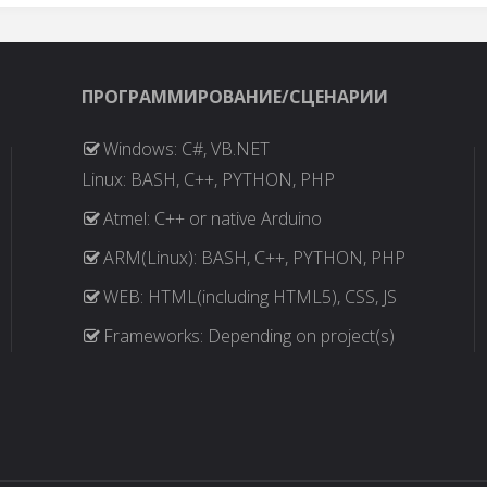
ПРОГРАММИРОВАНИЕ/СЦЕНАРИИ
Windows: C#, VB.NET
Linux: BASH, C++, PYTHON, PHP
Atmel: C++ or native Arduino
ARM(Linux): BASH, C++, PYTHON, PHP
WEB: HTML(including HTML5), CSS, JS
Frameworks: Depending on project(s)