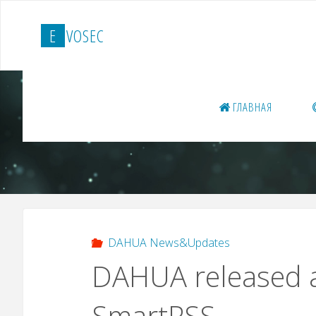
Перейти
к
E
V
O
S
E
C
содержимому
ГЛАВНАЯ
DAHUA News&Updates
DAHUA released a
SmartPSS