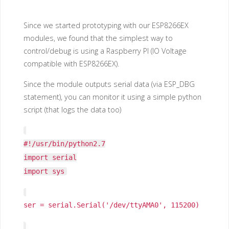
Since we started prototyping with our ESP8266EX
modules, we found that the simplest way to
control/debug is using a Raspberry PI (IO Voltage
compatible with ESP8266EX).
Since the module outputs serial data (via ESP_DBG
statement), you can monitor it using a simple python
script (that logs the data too)
#!/usr/bin/python2.7
import serial
import sys
ser = serial.Serial('/dev/ttyAMA0', 115200)