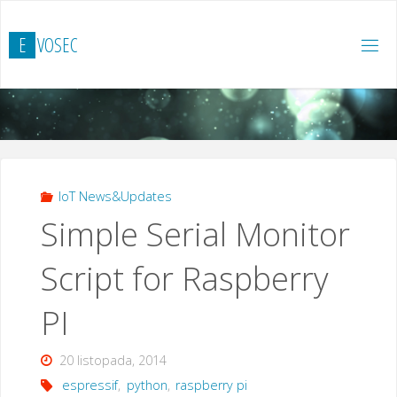
Przejdź
do
E
V
O
S
E
C
treści
IoT News&Updates
Simple Serial Monitor
Script for Raspberry
PI
20 listopada, 2014
espressif
,
python
,
raspberry pi