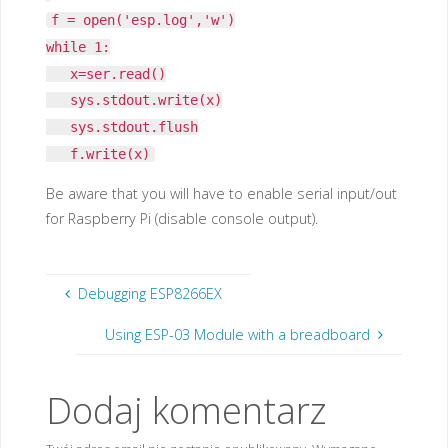
f = open('esp.log','w')
while 1:
x=ser.read()
sys.stdout.write(x)
sys.stdout.flush
f.write(x)
Be aware that you will have to enable serial input/out
for Raspberry Pi (disable console output).
Debugging ESP8266EX
Using ESP-03 Module with a breadboard
Dodaj komentarz