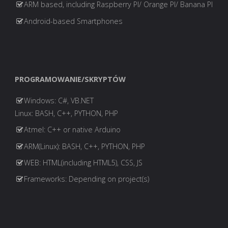
ARM based, including Raspberry PI/ Orange PI/ Banana PI
Android-based Smartphones
PROGRAMOWANIE/SKRYPTÓW
Windows: C#, VB.NET
Linux: BASH, C++, PYTHON, PHP
Atmel: C++ or native Arduino
ARM(Linux): BASH, C++, PYTHON, PHP
WEB: HTML(including HTML5), CSS, JS
Frameworks: Depending on project(s)