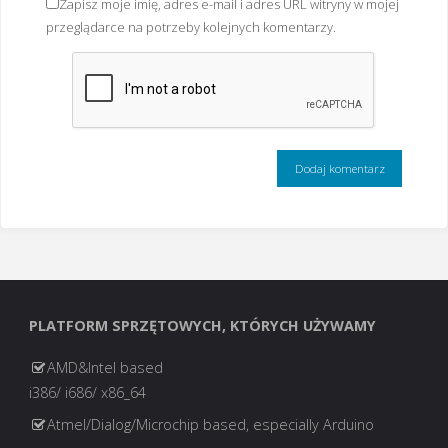
Zapisz moje imię, adres e-mail i adres URL witryny w mojej
przeglądarce na potrzeby kolejnych komentarzy.
PLATFORM SPRZĘTOWYCH, KTÓRYCH UŻYWAMY
AMD&Intel based
i386/ i686/ x86_64
Atmel/Dialog/Microchip based, especially Arduino