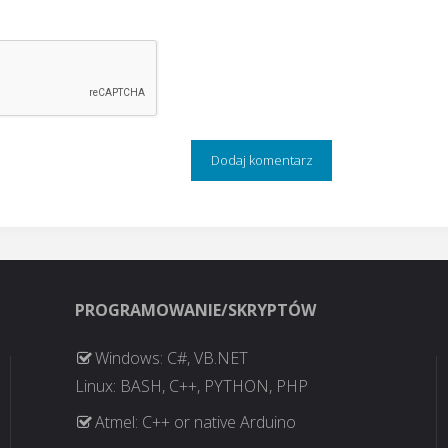
PROGRAMOWANIE/SKRYPTÓW
Windows: C#, VB.NET
Linux: BASH, C++, PYTHON, PHP
Atmel: C++ or native Arduino