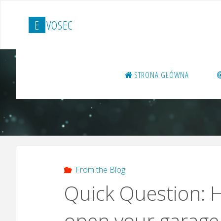
Przejdź
do
E
V
O
S
E
C
treści
STRONA GŁÓWNA
From the Blog
Quick Question: 
open your garage