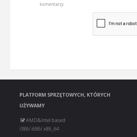
komentarzy.
PLATFORM SPRZĘTOWYCH, KTÓRYCH
UŻYWAMY
AMD&Intel based
i386/ i686/ x86_64