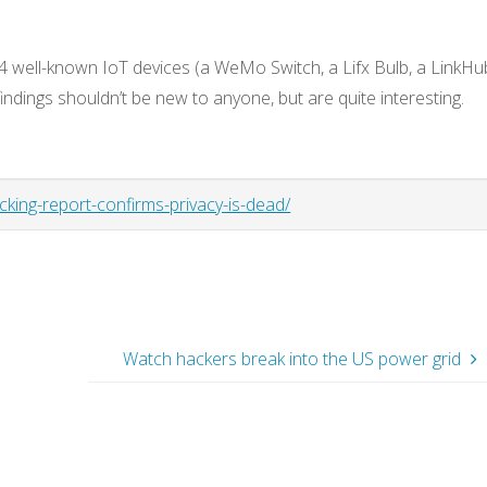
well-known IoT devices (a WeMo Switch, a Lifx Bulb, a LinkHu
dings shouldn’t be new to anyone, but are quite interesting.
cking-report-confirms-privacy-is-dead/
Watch hackers break into the US power grid