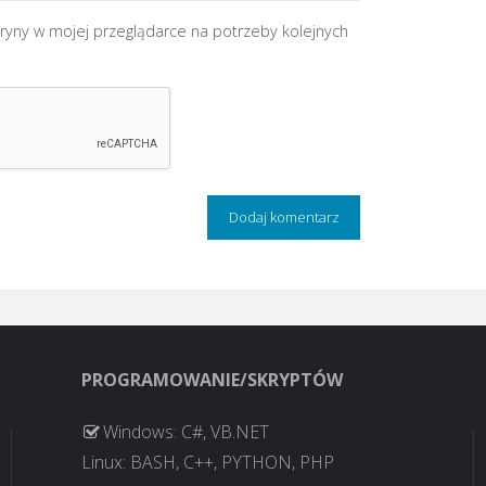
tryny w mojej przeglądarce na potrzeby kolejnych
PROGRAMOWANIE/SKRYPTÓW
Windows: C#, VB.NET
Linux: BASH, C++, PYTHON, PHP