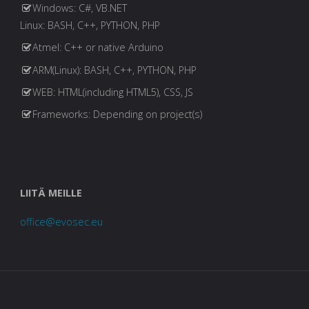
Windows: C#, VB.NET
Linux: BASH, C++, PYTHON, PHP
Atmel: C++ or native Arduino
ARM(Linux): BASH, C++, PYTHON, PHP
WEB: HTML(including HTML5), CSS, JS
Frameworks: Depending on project(s)
LIITÄ MEILLE
office@evosec.eu