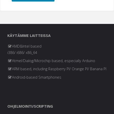
Automaatio-
palveluistamme"
KÄYTÄMME LAITTEISSA
AMD&Intel based
i386/ i686/ x86_64
Atmel/Dialog/Microchip based, especially Arduino
ARM based, including Raspberry PI/ Orange PI/ Banana PI
Android-based Smartphones
OHJELMOINTI/SCRIPTING