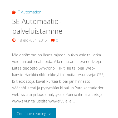
Sisältö
IT Automation
SE Automaatio-
Sivustossasi?"
palveluistamme
18 elokuun, 2015
0
Mielestämme on lähes rajaton joukko asioita, jotka
voidaan automatisoida. Alla muutamia esimerkkejä:
Lataa tiedosto Synkronoi FTP tilille tai peili Web-
kansio Hankkia rikki linkkejä tai muita resursseja: CSS,
JS-tiedostoja, kuvat Purkaa kilpailijan hinnasto
säännöllisesti ja pysymään kilpailun Pura kantatiedot
web-sivulta ja luoda hälytyksiä Poimia ihmisiä tietoja
www-sivun tai useita www-sivuja ja …
"SE
Continue reading