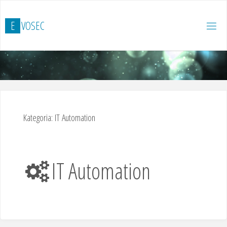
Skip
to
E
V
O
S
E
C
content
Kategoria:
IT Automation
IT Automation