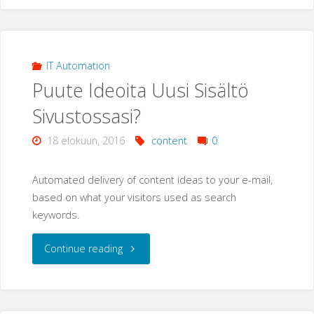
in
our
IT Automation
Puute Ideoita Uusi Sisältö
portfolio"
Sivustossasi?
18 elokuun, 2016
content
0
Automated delivery of content ideas to your e-mail,
based on what your visitors used as search
keywords.
"Puute
Continue reading
Ideoita
Uusi